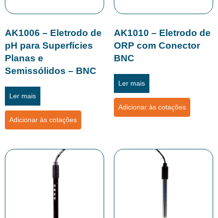
AK1006 – Eletrodo de
AK1010 – Eletrodo de
pH para Superfícies
ORP com Conector
Planas e
BNC
Semissólidos – BNC
Ler mais
Ler mais
Adicionar às cotações
Adicionar às cotações