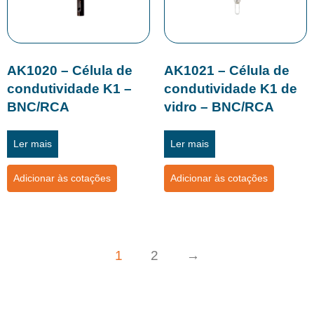
AK1020 – Célula de
AK1021 – Célula de
condutividade K1 –
condutividade K1 de
BNC/RCA
vidro – BNC/RCA
Ler mais
Ler mais
Adicionar às cotações
Adicionar às cotações
1
2
→