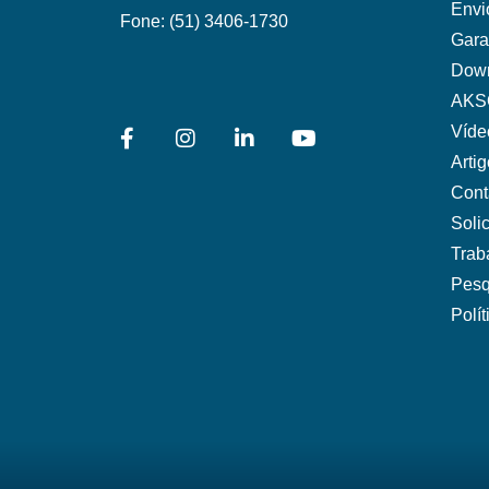
Envi
Fone:
(51) 3406-1730
Gara
Dow
AKS
Víde
Arti
Cont
Soli
Trab
Pesq
Polí