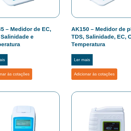
5 – Medidor de EC,
AK150 – Medidor de p
 Salinidade e
TDS, Salinidade, EC, 
eratura
Temperatura
ais
Ler mais
onar às cotações
Adicionar às cotações