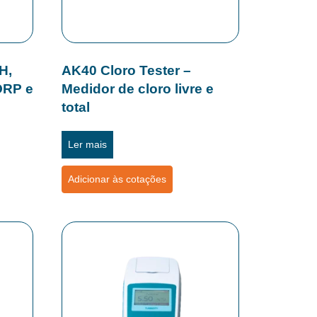
H,
AK40 Cloro Tester –
ORP e
Medidor de cloro livre e
total
Ler mais
Adicionar às cotações