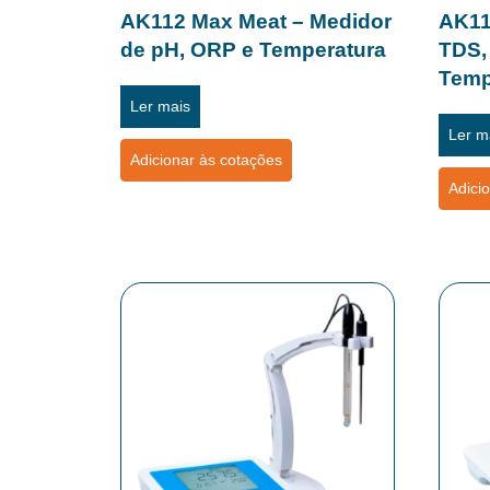
AK112 Max Meat – Medidor
AK11
de pH, ORP e Temperatura
TDS,
Temp
Ler mais
Ler m
Adicionar às cotações
Adici