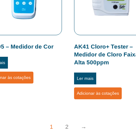
5 – Medidor de Cor
AK41 Cloro+ Tester –
Medidor de Cloro Faix
Alta 500ppm
ais
onar às cotações
Ler mais
Adicionar às cotações
1
2
→