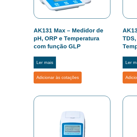
AK131 Max – Medidor de
AK13
pH, ORP e Temperatura
TDS,
com função GLP
Temp
Ler mais
Ler m
Adicionar às cotações
Adici