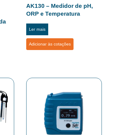
AK130 – Medidor de pH,
ORP e Temperatura
da
Ler mais
Adicionar às cotações