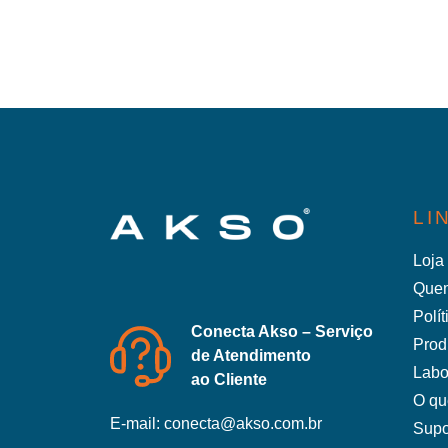
LI
Loja 
Que
Polí
Conecta Akso – Serviço
Prod
de Atendimento
Labo
ao Cliente
O qu
E-mail:
conecta@akso.com.br
Supo