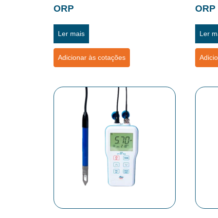
ORP
ORP 
Ler mais
Ler m
Adicionar às cotações
Adici