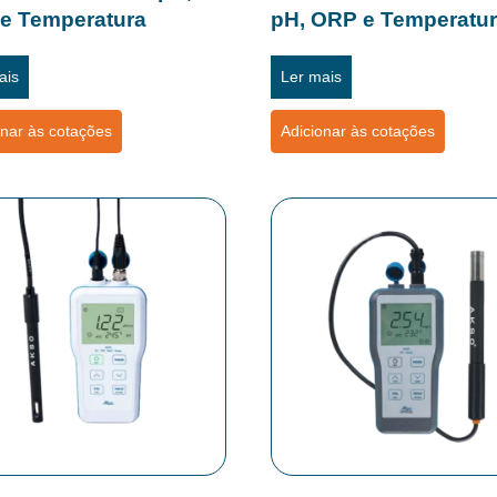
e Temperatura
pH, ORP e Temperatu
ais
Ler mais
onar às cotações
Adicionar às cotações