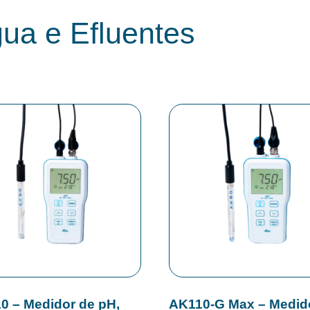
ua e Efluentes
0 – Medidor de pH,
AK110-G Max – Medid