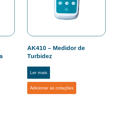
AK410 – Medidor de
a
Turbidez
Ler mais
Adicionar às cotações