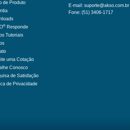
o de Produto
E-mail:
suporte@akso.com.br
ntia
Fone:
(51) 3406-171
7
nloads
®
O
Responde
os Tutoriais
gos
ato
cite uma Cotação
alhe Conosco
uisa de Satisfação
tica de Privacidade