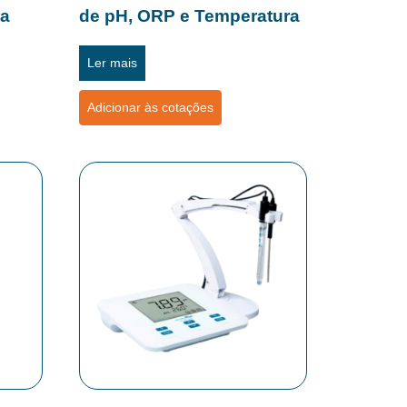
ra
de pH, ORP e Temperatura
Ler mais
Adicionar às cotações