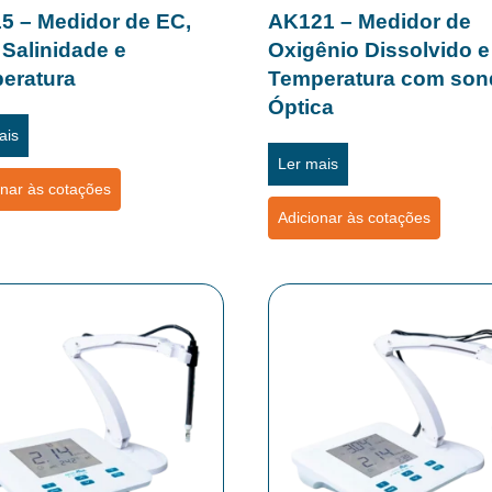
5 – Medidor de EC,
AK121 – Medidor de
 Salinidade e
Oxigênio Dissolvido e
eratura
Temperatura com son
Óptica
ais
Ler mais
onar às cotações
Adicionar às cotações