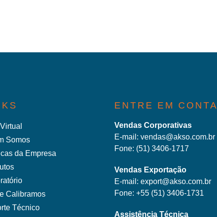
NKS
ENTRE EM CONT
Vendas Corporativas
Virtual
E-mail:
vendas@akso.com.br
m Somos
Fone:
(51) 3406-1717
ticas da Empresa
utos
Vendas Exportação
ratório
E-mail:
export@akso.com.br
Fone:
+55 (51) 3406-1731
e Calibramos
rte Técnico
Assistência Técnica