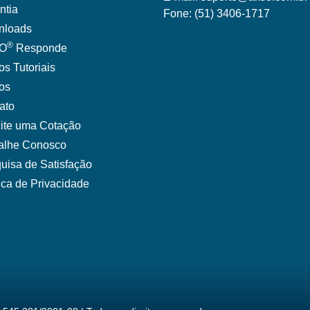
ntia
Fone:
(51) 3406-171
7
nloads
®
O
Responde
os Tutoriais
gos
ato
cite uma Cotação
alhe Conosco
uisa de Satisfação
tica de Privacidade