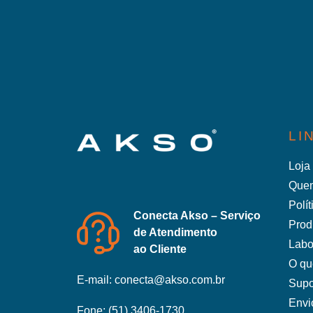
LI
Loja 
Que
Polí
Conecta Akso – Serviço
Prod
de Atendimento
Labo
ao Cliente
O qu
E-mail:
conecta@akso.com.br
Supo
Envi
Fone:
(51) 3406-1730