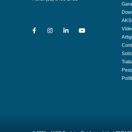
Gara
Dow
AKS
Víde
Arti
Cont
Soli
Trab
Pesq
Polí