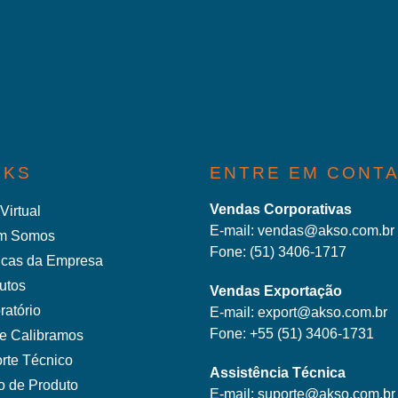
NKS
ENTRE EM CONT
Vendas Corporativas
Virtual
E-mail:
vendas@akso.com.br
m Somos
Fone:
(51) 3406-1717
ticas da Empresa
utos
Vendas Exportação
ratório
E-mail:
export@akso.com.br
Fone:
+55 (51) 3406-1731
e Calibramos
rte Técnico
Assistência Técnica
o de Produto
E-mail:
suporte@akso.com.br