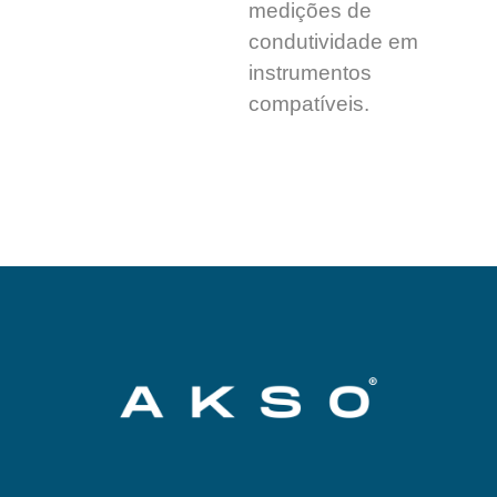
medições de
condutividade em
instrumentos
compatíveis.