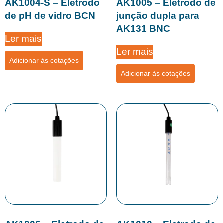
AK1004-S – Eletrodo
AK1005 – Eletrodo de
de pH de vidro BCN
junção dupla para
AK131 BNC
Ler mais
Ler mais
Adicionar às cotações
Adicionar às cotações