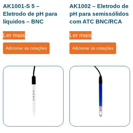
AK1001-S 5 –
AK1002 – Eletrodo de
Eletrodo de pH para
pH para semissólidos
líquidos – BNC
com ATC BNC/RCA
Ler mais
Ler mais
Adicionar às cotações
Adicionar às cotações