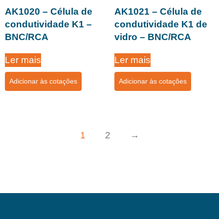
AK1020 – Célula de
AK1021 – Célula de
condutividade K1 –
condutividade K1 de
BNC/RCA
vidro – BNC/RCA
Ler mais
Ler mais
Adicionar às cotações
Adicionar às cotações
1
2
→