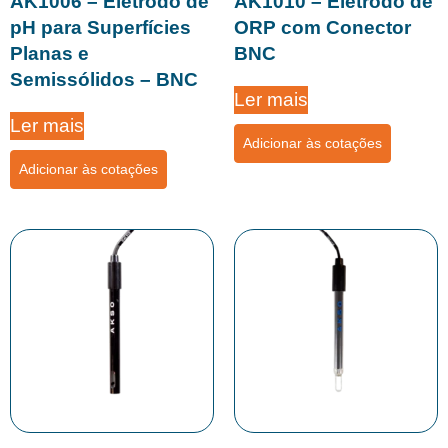
AK1006 – Eletrodo de
AK1010 – Eletrodo de
pH para Superfícies
ORP com Conector
Planas e
BNC
Semissólidos – BNC
Ler mais
Ler mais
Adicionar às cotações
Adicionar às cotações