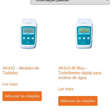
AK410 – Medidor de
AK410-IR Max –
Turbidez
Turbidímetro digital para
análise de água
Ler mais
Ler mais
Adicionar às cotações
Adicionar às cotações