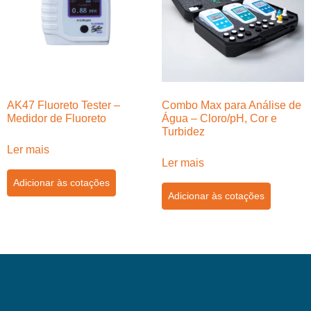
AK47 Fluoreto Tester –
Combo Max para Análise de
Medidor de Fluoreto
Água – Cloro/pH, Cor e
Turbidez
Ler mais
Ler mais
Adicionar às cotações
Adicionar às cotações