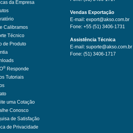
ticas da Empresa
utos
Vendas Exportação
ratório
E-mail:
export@akso.com.br
Fone:
+55 (51) 3406-1731
e Calibramos
rte Técnico
Assistência Técnica
o de Produto
E-mail:
suporte@akso.com.br
ntia
Fone:
(51) 3406-171
7
nloads
®
O
Responde
os Tutoriais
gos
ato
cite uma Cotação
alhe Conosco
uisa de Satisfação
tica de Privacidade