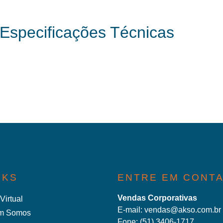
Especificações Técnicas
NKS
ENTRE EM CONT
Vendas Corporativas
Virtual
E-mail:
vendas@akso.com.br
m Somos
Fone:
(51) 3406-1717