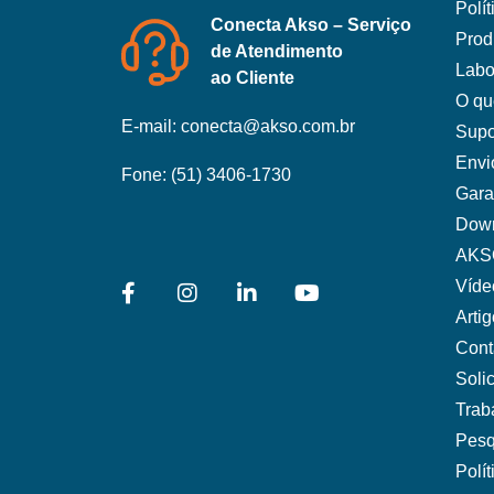
Polí
Conecta Akso – Serviço
Prod
de Atendimento
Labo
ao Cliente
O qu
E-mail:
conecta@akso.com.br
Supo
Envi
Fone:
(51) 3406-1730
Gara
Dow
AKS
Víde
Arti
Cont
Soli
Trab
Pesq
Polí