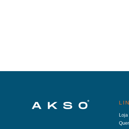
LI
Loja 
Que