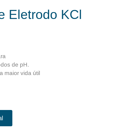
 Eletrodo KCl
ara
odos de pH.
 maior vida útil
al