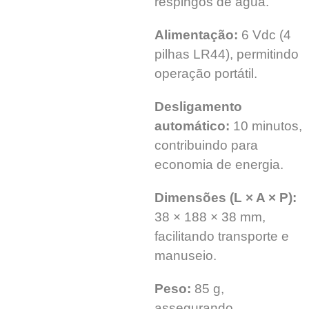
respingos de água.
Alimentação:
6 Vdc (4
pilhas LR44), permitindo
operação portátil.
Desligamento
automático:
10 minutos,
contribuindo para
economia de energia.
Dimensões (L × A × P):
38 × 188 × 38 mm,
facilitando transporte e
manuseio.
Peso:
85 g,
assegurando