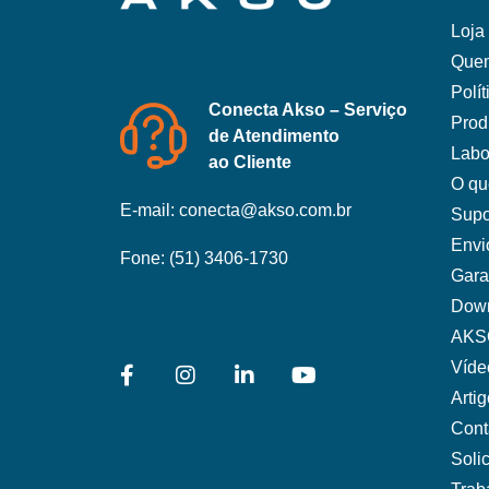
Loja 
Que
Polí
Conecta Akso – Serviço
Prod
de Atendimento
Labo
ao Cliente
O qu
E-mail:
conecta@akso.com.br
Supo
Envi
Fone:
(51) 3406-1730
Gara
Dow
AKS
Víde
Arti
Cont
Soli