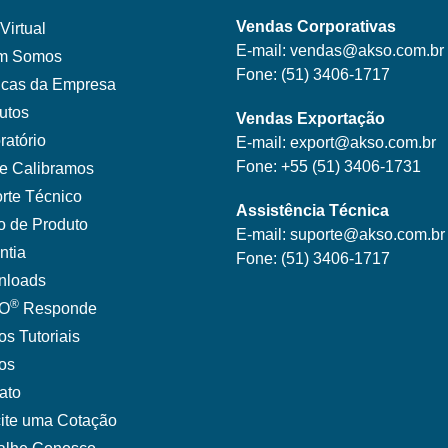
Vendas Corporativas
Virtual
E-mail:
vendas@akso.com.br
m Somos
Fone:
(51) 3406-1717
ticas da Empresa
utos
Vendas Exportação
ratório
E-mail:
export@akso.com.br
Fone:
+55 (51) 3406-1731
e Calibramos
rte Técnico
Assistência Técnica
o de Produto
E-mail:
suporte@akso.com.br
ntia
Fone:
(51) 3406-171
7
nloads
®
O
Responde
os Tutoriais
gos
ato
cite uma Cotação