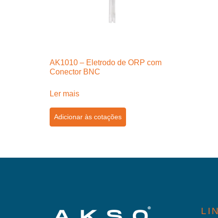
AK1010 – Eletrodo de ORP com
Conector BNC
Ler mais
Adicionar às cotações
LI