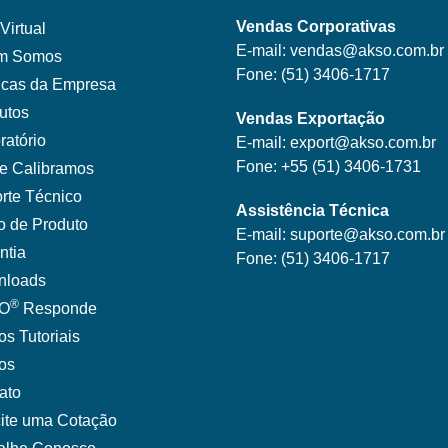
Vendas Corporativas
Virtual
E-mail:
vendas@akso.com.br
m Somos
Fone:
(51) 3406-1717
ticas da Empresa
utos
Vendas Exportação
ratório
E-mail:
export@akso.com.br
Fone:
+55 (51) 3406-1731
e Calibramos
rte Técnico
Assistência Técnica
o de Produto
E-mail:
suporte@akso.com.br
ntia
Fone:
(51) 3406-171
7
nloads
®
O
Responde
os Tutoriais
gos
ato
cite uma Cotação