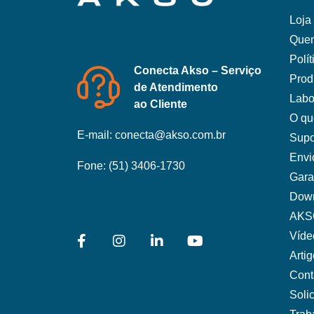
Loja 
Que
Polí
Conecta Akso – Serviço
Prod
de Atendimento
Labo
ao Cliente
O qu
E-mail:
conecta@akso.com.br
Supo
Envi
Fone:
(51) 3406-1730
Gara
Dow
AKS
Víde
Arti
Cont
Soli