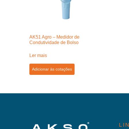
AK51 Agro – Medidor de
Condutividade de Bolso
Ler mais
Adicionar às cotações
LI