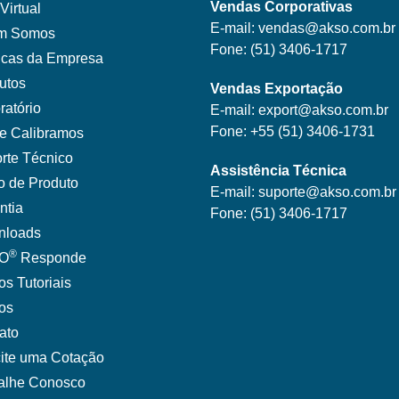
Vendas Corporativas
Virtual
E-mail:
vendas@akso.com.br
m Somos
Fone:
(51) 3406-1717
ticas da Empresa
utos
Vendas Exportação
ratório
E-mail:
export@akso.com.br
Fone:
+55 (51) 3406-1731
e Calibramos
rte Técnico
Assistência Técnica
o de Produto
E-mail:
suporte@akso.com.br
ntia
Fone:
(51) 3406-171
7
nloads
®
O
Responde
os Tutoriais
gos
ato
cite uma Cotação
alhe Conosco