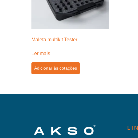
Maleta multikit Tester
Ler mais
Adicionar às cotações
LI