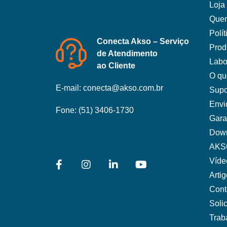
Loja 
Que
Polí
Conecta Akso – Serviço
Prod
de Atendimento
Labo
ao Cliente
O qu
E-mail:
conecta@akso.com.br
Supo
Envi
Fone:
(51) 3406-1730
Gara
Dow
AKS
Víde
Arti
Cont
Soli
Trab