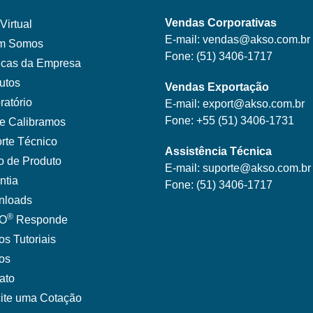
Vendas Corporativas
Virtual
E-mail:
vendas@akso.com.br
m Somos
Fone:
(51) 3406-1717
ticas da Empresa
utos
Vendas Exportação
ratório
E-mail:
export@akso.com.br
Fone:
+55 (51) 3406-1731
e Calibramos
rte Técnico
Assistência Técnica
o de Produto
E-mail:
suporte@akso.com.br
ntia
Fone:
(51) 3406-171
7
nloads
®
O
Responde
os Tutoriais
gos
ato
cite uma Cotação