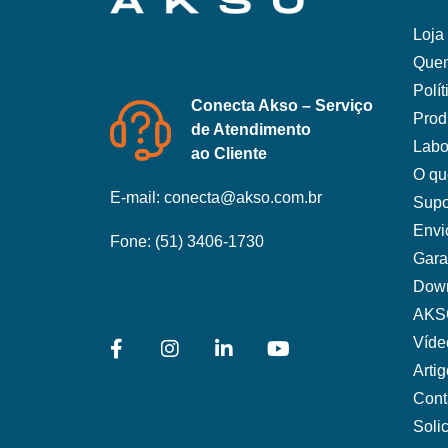
Loja 
Que
Polí
Conecta Akso – Serviço
Prod
de Atendimento
Labo
ao Cliente
O qu
E-mail:
conecta@akso.com.br
Supo
Envi
Fone:
(51) 3406-1730
Gara
Dow
AKS
Víde
Arti
Cont
Soli