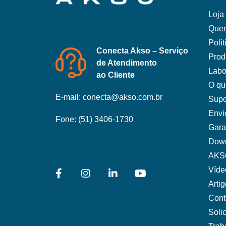
Loja 
Que
Polí
Conecta Akso – Serviço
Prod
de Atendimento
Labo
ao Cliente
O qu
E-mail:
conecta@akso.com.br
Supo
Envi
Fone:
(51) 3406-1730
Gara
Dow
AKS
Víde
Arti
Cont
Soli