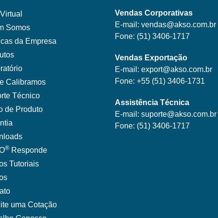
Vendas Corporativas
Virtual
E-mail:
vendas@akso.com.br
m Somos
Fone:
(51) 3406-1717
ticas da Empresa
utos
Vendas Exportação
ratório
E-mail:
export@akso.com.br
Fone:
+55 (51) 3406-1731
e Calibramos
rte Técnico
Assistência Técnica
o de Produto
E-mail:
suporte@akso.com.br
ntia
Fone:
(51) 3406-171
7
nloads
®
O
Responde
os Tutoriais
gos
ato
cite uma Cotação