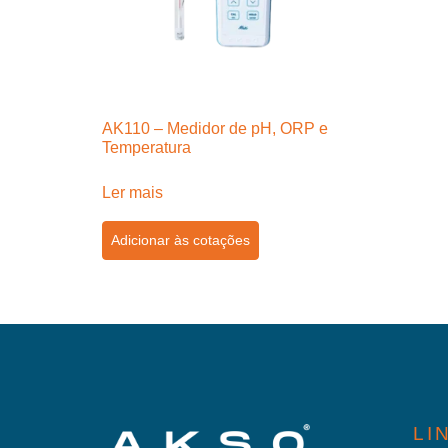
AK110 – Medidor de pH, ORP e
Temperatura
Ler mais
Adicionar às cotações
LI