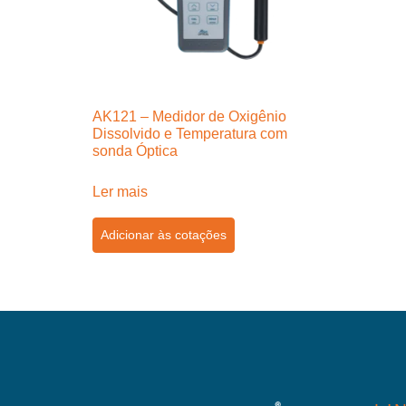
AK121 – Medidor de Oxigênio
Dissolvido e Temperatura com
sonda Óptica
Ler mais
Adicionar às cotações