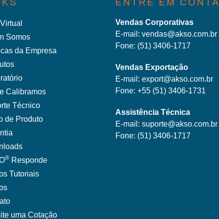
NKS
ENTRE EM CONT
Vendas Corporativas
Virtual
E-mail:
vendas@akso.com.br
m Somos
Fone:
(51) 3406-1717
ticas da Empresa
utos
Vendas Exportação
ratório
E-mail:
export@akso.com.br
Fone:
+55 (51) 3406-1731
e Calibramos
rte Técnico
Assistência Técnica
o de Produto
E-mail:
suporte@akso.com.br
ntia
Fone:
(51) 3406-171
7
nloads
®
O
Responde
os Tutoriais
gos
ato
cite uma Cotação