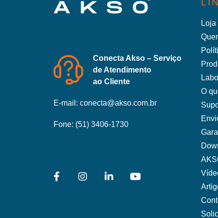
LI
Loja 
Que
Polí
Conecta Akso – Serviço
Prod
de Atendimento
Labo
ao Cliente
O qu
E-mail:
conecta@akso.com.br
Supo
Envi
Fone:
(51) 3406-1730
Gara
Dow
AKS
Víde
Arti
Cont
Soli