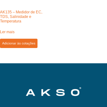
AK135 – Medidor de EC,
TDS, Salinidade e
Temperatura
Ler mais
Adicionar às cotações