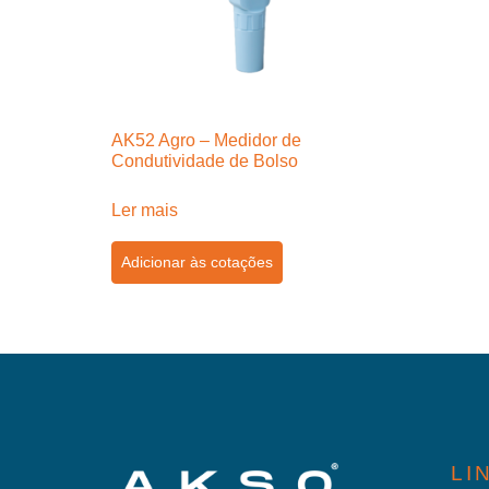
AK52 Agro – Medidor de
Condutividade de Bolso
Ler mais
Adicionar às cotações
LI