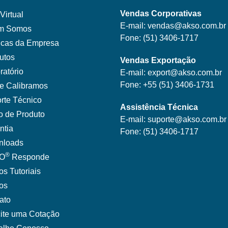
Vendas Corporativas
Virtual
E-mail:
vendas@akso.com.br
m Somos
Fone:
(51) 3406-1717
ticas da Empresa
utos
Vendas Exportação
ratório
E-mail:
export@akso.com.br
Fone:
+55 (51) 3406-1731
e Calibramos
rte Técnico
Assistência Técnica
o de Produto
E-mail:
suporte@akso.com.br
ntia
Fone:
(51) 3406-171
7
nloads
®
O
Responde
os Tutoriais
gos
ato
cite uma Cotação