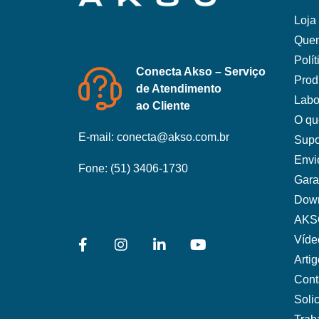
Loja 
Que
Polí
Conecta Akso – Serviço
Prod
de Atendimento
Labo
ao Cliente
O qu
E-mail:
conecta@akso.com.br
Supo
Envi
Fone:
(51) 3406-1730
Gara
Dow
AKS
Víde
Arti
Cont
Soli