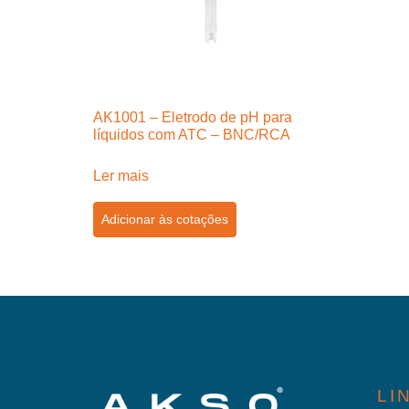
AK1001 – Eletrodo de pH para
líquidos com ATC – BNC/RCA
Ler mais
Adicionar às cotações
LI