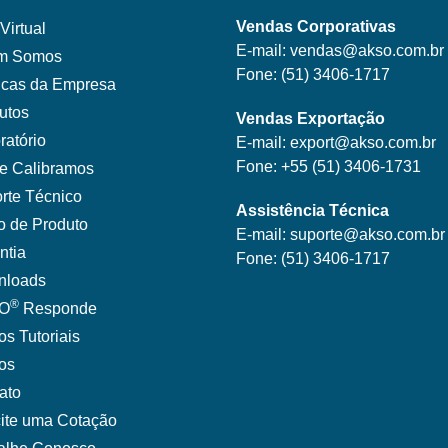
Vendas Corporativas
Virtual
E-mail:
vendas@akso.com.br
m Somos
Fone:
(51) 3406-1717
ticas da Empresa
utos
Vendas Exportação
ratório
E-mail:
export@akso.com.br
Fone:
+55 (51) 3406-1731
e Calibramos
rte Técnico
Assistência Técnica
o de Produto
E-mail:
suporte@akso.com.br
ntia
Fone:
(51) 3406-171
7
nloads
®
O
Responde
os Tutoriais
gos
ato
cite uma Cotação