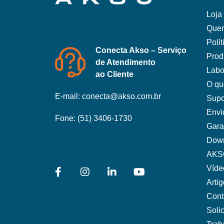
Loja 
Que
Polí
Conecta Akso – Serviço
Prod
de Atendimento
Labo
ao Cliente
O qu
E-mail:
conecta@akso.com.br
Supo
Envi
Fone:
(51) 3406-1730
Gara
Dow
AKS
Víde
Arti
Cont
Soli