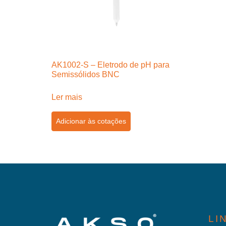
AK1002-S – Eletrodo de pH para
Semissólidos BNC
Ler mais
Adicionar às cotações
LI