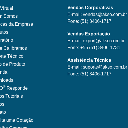
Vendas Corporativas
Virtual
E-mail:
vendas@akso.com.br
m Somos
Fone:
(51) 3406-1717
ticas da Empresa
utos
Vendas Exportação
ratório
E-mail:
export@akso.com.br
Fone:
+55 (51) 3406-1731
e Calibramos
rte Técnico
Assistência Técnica
o de Produto
E-mail:
suporte@akso.com.br
ntia
Fone:
(51) 3406-171
7
nloads
®
O
Responde
os Tutoriais
gos
ato
cite uma Cotação