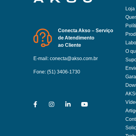
Loja 
Que
Polí
Conecta Akso – Serviço
Prod
de Atendimento
Labo
ao Cliente
O qu
E-mail:
conecta@akso.com.br
Supo
Envi
Fone:
(51) 3406-1730
Gara
Dow
AKS
Víde
Arti
Cont
Soli