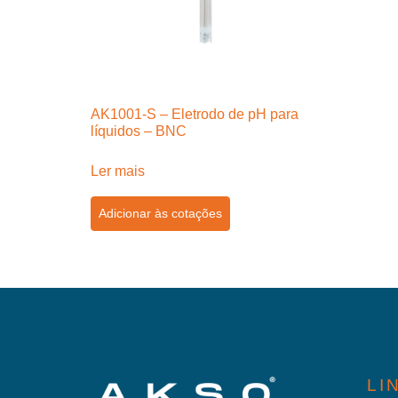
AK1001-S – Eletrodo de pH para
líquidos – BNC
Ler mais
Adicionar às cotações
LI