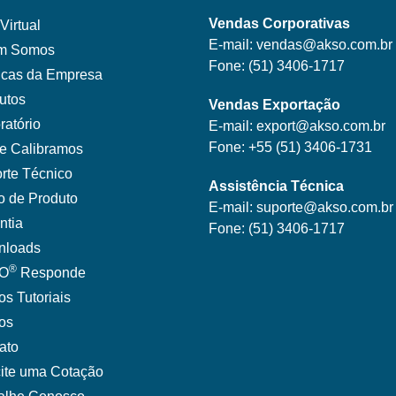
Vendas Corporativas
Virtual
E-mail:
vendas@akso.com.br
m Somos
Fone:
(51) 3406-1717
ticas da Empresa
utos
Vendas Exportação
ratório
E-mail:
export@akso.com.br
Fone:
+55 (51) 3406-1731
e Calibramos
rte Técnico
Assistência Técnica
o de Produto
E-mail:
suporte@akso.com.br
ntia
Fone:
(51) 3406-171
7
nloads
®
O
Responde
os Tutoriais
gos
ato
cite uma Cotação