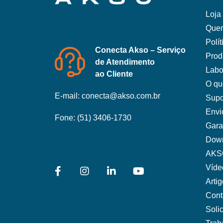
Loja 
Que
Polí
Conecta Akso – Serviço
Prod
de Atendimento
Labo
ao Cliente
O qu
E-mail:
conecta@akso.com.br
Supo
Envi
Fone:
(51) 3406-1730
Gara
Dow
AKS
Víde
Arti
Cont
Soli