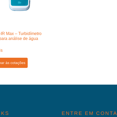
IR Max – Turbidímetro
 para análise de água
is
nar às cotações
NKS
ENTRE EM CONT