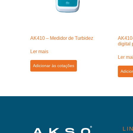
AK410 – Medidor de Turbidez
AK410-
digital
Ler mais
Ler ma
Adicionar às cotações
Adicio
LI