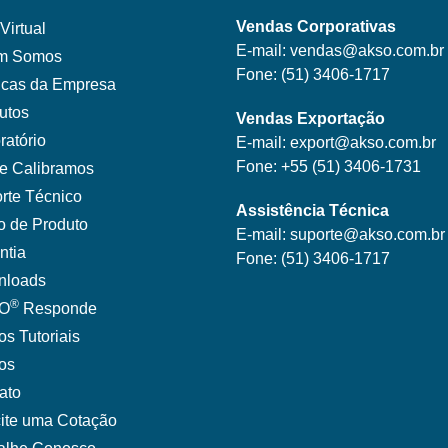
Vendas Corporativas
Virtual
E-mail:
vendas@akso.com.br
m Somos
Fone:
(51) 3406-1717
ticas da Empresa
utos
Vendas Exportação
ratório
E-mail:
export@akso.com.br
Fone:
+55 (51) 3406-1731
e Calibramos
rte Técnico
Assistência Técnica
o de Produto
E-mail:
suporte@akso.com.br
ntia
Fone:
(51) 3406-171
7
nloads
®
O
Responde
os Tutoriais
gos
ato
cite uma Cotação