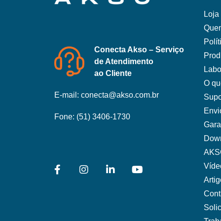
Loja 
Que
Polí
Conecta Akso – Serviço
Prod
de Atendimento
Labo
ao Cliente
O qu
E-mail:
conecta@akso.com.br
Supo
Envi
Fone:
(51) 3406-1730
Gara
Dow
AKS
Víde
Arti
Cont
Soli