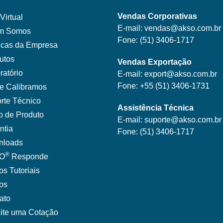
Vendas Corporativas
Virtual
E-mail:
vendas@akso.com.br
m Somos
Fone:
(51) 3406-1717
ticas da Empresa
utos
Vendas Exportação
ratório
E-mail:
export@akso.com.br
Fone:
+55 (51) 3406-1731
e Calibramos
rte Técnico
Assistência Técnica
o de Produto
E-mail:
suporte@akso.com.br
ntia
Fone:
(51) 3406-171
7
nloads
®
O
Responde
os Tutoriais
gos
ato
cite uma Cotação