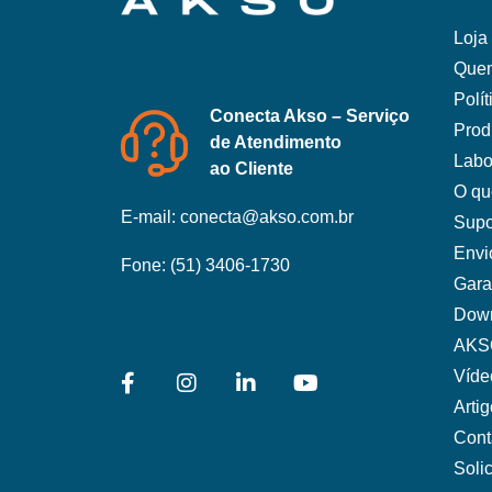
Loja 
Que
Polí
Conecta Akso – Serviço
Prod
de Atendimento
Labo
ao Cliente
O qu
E-mail:
conecta@akso.com.br
Supo
Envi
Fone:
(51) 3406-1730
Gara
Dow
AKS
Víde
Arti
Cont
Soli