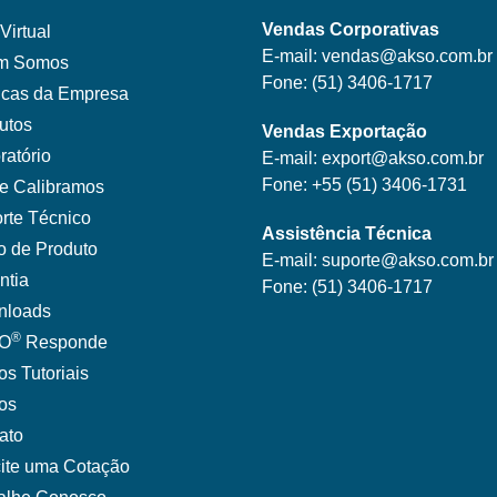
Vendas Corporativas
Virtual
E-mail:
vendas@akso.com.br
m Somos
Fone:
(51) 3406-1717
ticas da Empresa
utos
Vendas Exportação
ratório
E-mail:
export@akso.com.br
Fone:
+55 (51) 3406-1731
e Calibramos
rte Técnico
Assistência Técnica
o de Produto
E-mail:
suporte@akso.com.br
ntia
Fone:
(51) 3406-171
7
nloads
®
O
Responde
os Tutoriais
gos
ato
cite uma Cotação