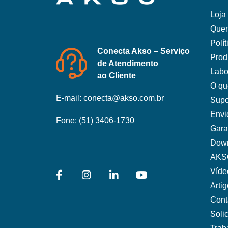
Loja 
Que
Polí
Conecta Akso – Serviço
Prod
de Atendimento
Labo
ao Cliente
O qu
E-mail:
conecta@akso.com.br
Supo
Envi
Fone:
(51) 3406-1730
Gara
Dow
AKS
Víde
Arti
Cont
Soli