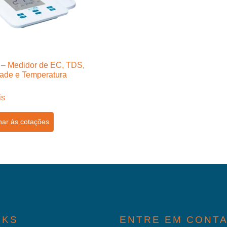
– Medidor de EC, TDS,
dade e Temperatura
is
nar às cotações
NKS
ENTRE EM CONT