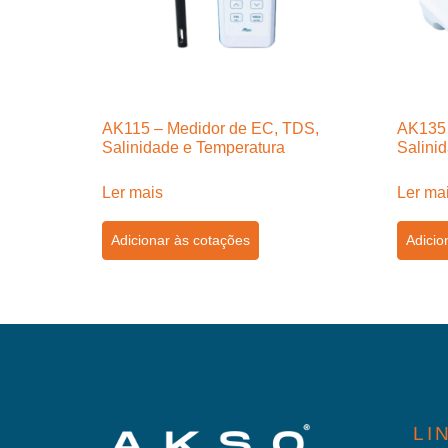
AK115 – Medidor de EC, TDS,
AK135 
Salinidade e Temperatura
Salini
Ler mais
Ler ma
Adicionar às cotações
Adicio
LI