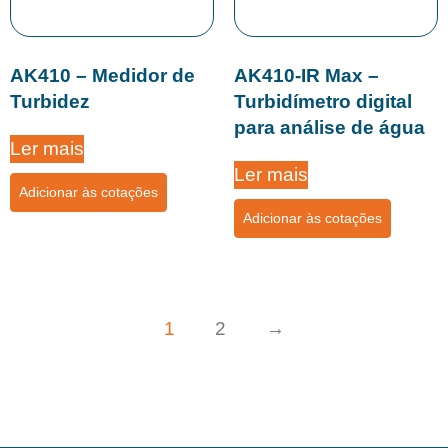
AK410 – Medidor de
AK410-IR Max –
Turbidez
Turbidímetro digital
para análise de água
Ler mais
Ler mais
Adicionar às cotações
Adicionar às cotações
1
2
→