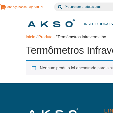
Conheça nossa Loja Virtual
INSTITUCIONAL
Início
/
Produtos
/ Termômetros Infravermelho
Termômetros Infra
Nenhum produto foi encontrado para a s
LI