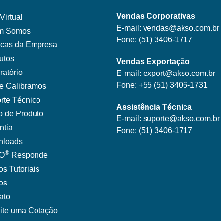
Vendas Corporativas
Virtual
E-mail:
vendas@akso.com.br
m Somos
Fone:
(51) 3406-1717
ticas da Empresa
utos
Vendas Exportação
ratório
E-mail:
export@akso.com.br
Fone:
+55 (51) 3406-1731
e Calibramos
rte Técnico
Assistência Técnica
o de Produto
E-mail:
suporte@akso.com.br
ntia
Fone:
(51) 3406-171
7
nloads
®
O
Responde
os Tutoriais
gos
ato
cite uma Cotação