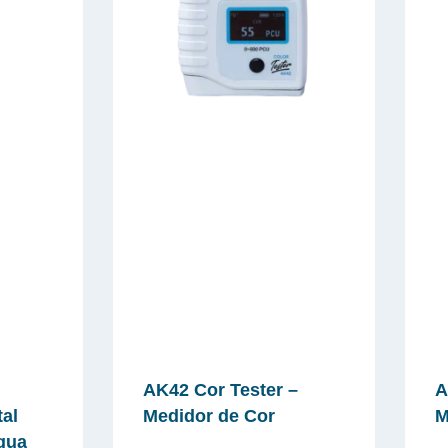
AK42 Cor Tester –
A
tal
Medidor de Cor
M
água