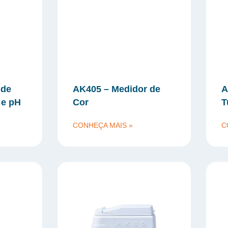
 de
AK405 – Medidor de
A
 e pH
Cor
T
CONHEÇA MAIS »
C