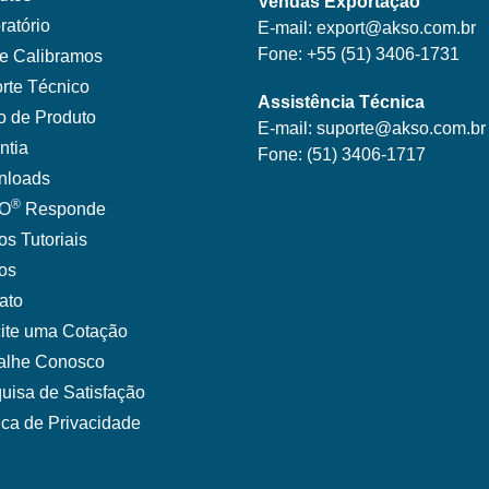
Vendas Exportação
ratório
E-mail:
export@akso.com.br
Fone:
+55 (51) 3406-1731
e Calibramos
rte Técnico
Assistência Técnica
o de Produto
E-mail:
suporte@akso.com.br
ntia
Fone:
(51) 3406-171
7
nloads
®
O
Responde
os Tutoriais
gos
ato
cite uma Cotação
alhe Conosco
uisa de Satisfação
tica de Privacidade