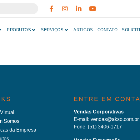
PRODUTOS
SERVIÇOS
ARTIGOS
CONTATO
SOLICI
NKS
ENTRE EM CONT
Vendas Corporativas
Virtual
E-mail:
vendas@akso.com.br
m Somos
Fone:
(51) 3406-1717
ticas da Empresa
utos