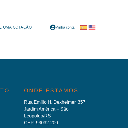
TE UMA COTAÇÃO
Minha conta
ATO
ONDE ESTAMOS
Rua Emílio H. Dexheimer, 357
Jardim América – São
Leopoldo/RS
CEP: 93032-200