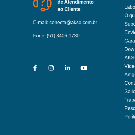
de Atendimento
Labo
ao Cliente
O qu
E-mail:
conecta@akso.com.br
Supo
Envi
Fone:
(51) 3406-1730
Gara
Dow
AKS
Víde
Arti
Cont
Soli
Trab
Pesq
Polí