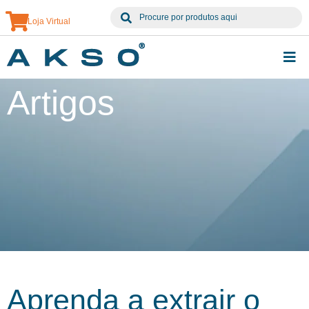
Loja Virtual
Institucional
Artigos
Produtos
Serviços
Artigos
Contato
Solicite uma cotação
Minha conta
Aprenda a extrair o